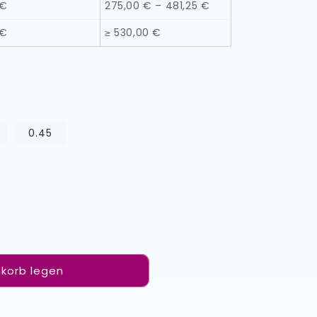
 €
275,00 € – 481,25 €
 €
≥ 530,00 €
0.45
korb legen