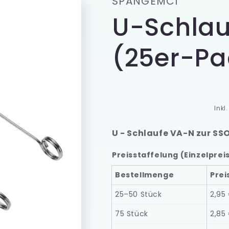
SPANGEMCI
o
U-Schlau
n
(25er-Pa
Inkl
U - Schlaufe VA-N zur SS
Preisstaffelung (Einzelprei
Bestellmenge
Prei
25–50 Stück
2,95
75 Stück
2,85