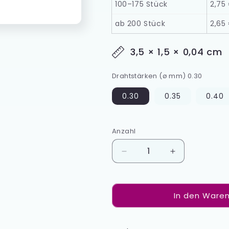
100–175 Stück
2,75
ab 200 Stück
2,65
3,5 × 1,5 × 0,04 cm
Drahtstärken (ø mm) 0.30
0.30
0.35
0.40
Anzahl
Anzahl
Verringere
Erhöhe
die
die
Menge
Menge
für
für
In den Waren
U-
U-
Schlaufe
Schlaufe
VA-
VA-