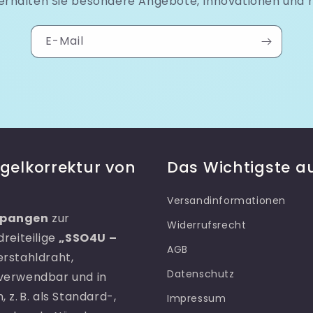
 erhalten Sie besondere Angebote, Innovationen und 
E-Mail
gelkorrektur von
Das Wichtigste au
Versandinformationen
Spangen
zur
Widerrufsrecht
reiteilige
„SSO4U –
AGB
erstahldraht,
Datenschutz
verwendbar und in
z. B. als Standard-,
Impressum