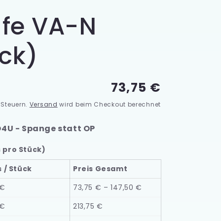
fe VA-N
ck)
Normaler
73,75 €
Preis
. Steuern.
Versand
wird beim Checkout berechnet
O4U - Spange statt OP
s pro Stück)
s / Stück
Preis Gesamt
 €
73,75 € – 147,50 €
 €
213,75 €