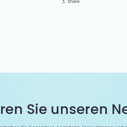
N
N
Share
(25er-
(25er-
Pack)
Pack)
ren Sie unseren Ne