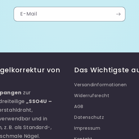
E-Mail
gelkorrektur von
Das Wichtigste au
Versandinformationen
Spangen
zur
Widerrufsrecht
reiteilige
„SSO4U –
AGB
erstahldraht,
Datenschutz
verwendbar und in
z. B. als Standard-,
Impressum
 schmale Nägel.