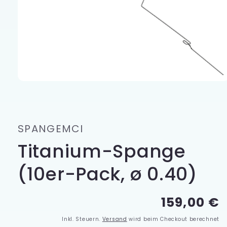
Medien
1
in
Modal
öffnen
SPANGEMCI
Titanium-Spange
(10er-Pack, ø 0.40)
Normale
159,00 €
Preis
Inkl. Steuern.
Versand
wird beim Checkout berechnet